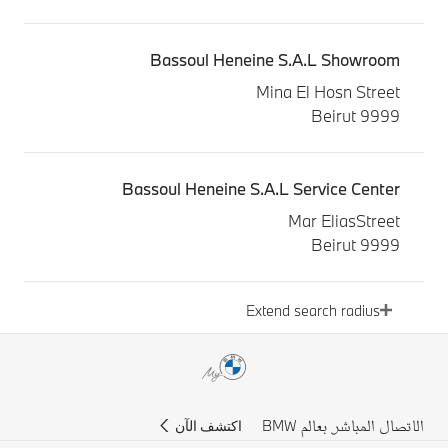
Bassoul Heneine S.A.L Showroom
Mina El Hosn Street
9999 Beirut
Bassoul Heneine S.A.L Service Center
Mar EliasStreet
9999 Beirut
Extend search radius
BASSOUL, HENEINE S.A.L
YOUSSEF HENEINE STREET
2613-4203 Beirut
الاتصال المباشر بعالم BMW
اكتشف الآن
Motor Vehicle Trading Co. L.L.C. Abu Khader